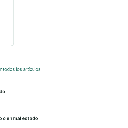
r todos los artículos
ido
o o en mal estado