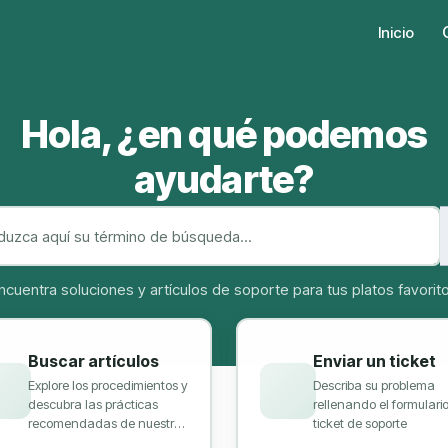
Inicio
Buscar artículos
Enviar un ticket
Explore los procedimientos y
Describa su problema
descubra las prácticas
rellenando el formulari
recomendadas de nuestra
ticket de soporte
base de conocimientos