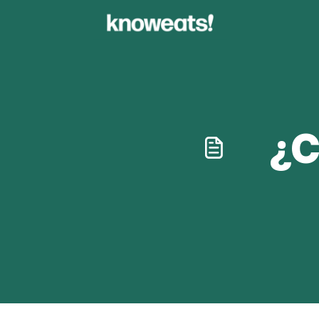
Knoweats
¿C